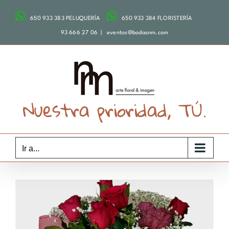
Saltar
650 933 383 PELUQUERÍA
650 933 384 FLORISTERÍA
al
contenido
93 666 27 06
|
eventos@bodasnm.com
Nuestra prioridad, TÚ.
Ir a...