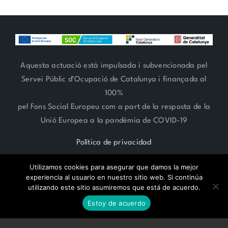
Aquesta actuació està impulsada i subvencionada pel
Servei Públic d’Ocupació de Catalunya i finançada al
100%
pel Fons Social Europeu com a part de la resposta de la
Unió Europea a la pandèmia de COVID-19
Política de privacidad
Utilizamos cookies para asegurar que damos la mejor
experiencia al usuario en nuestro sitio web. Si continúa
utilizando este sitio asumiremos que está de acuerdo.
RESERVA CITA ONLINE
ARTE FLORAL 93 666 27 06 | ESTILISMO 93 685 62 38 | Paseo
Estoy de acuerdo
Compte de Vilardaga 119,
SANT FELIU DE LLOBREGAT -
BARCELONA-