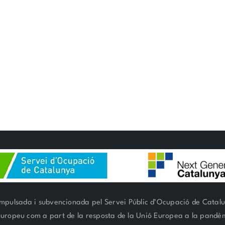
mpulsada i subvencionada pel Servei Públic d’Ocupació de Catal
 Europeu com a part de la resposta de la Unió Europea a la pand