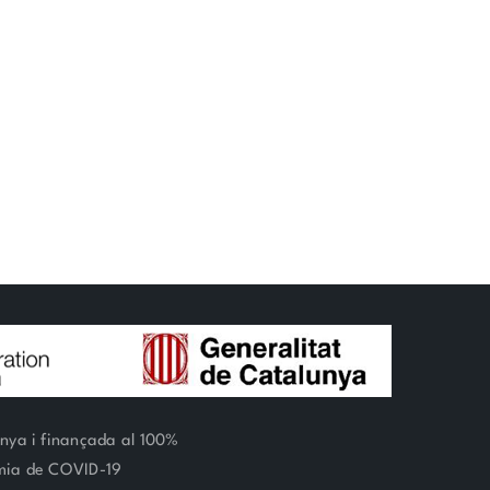
unya i finançada al 100%
èmia de COVID-19