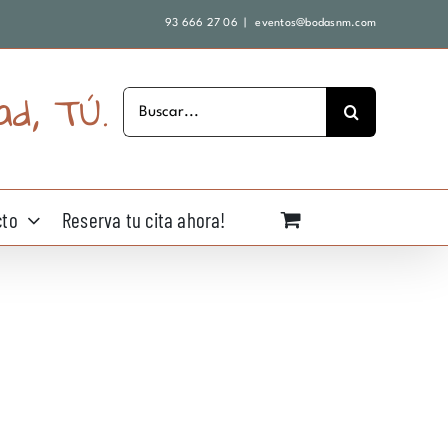
93 666 27 06
|
eventos@bodasnm.com
ad, TÚ.
Buscar:
cto
Reserva tu cita ahora!