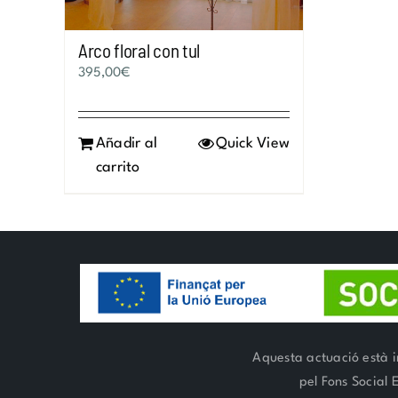
Arco floral con tul
395,00
€
Añadir al
Quick View
carrito
Aquesta actuació està i
pel Fons Social