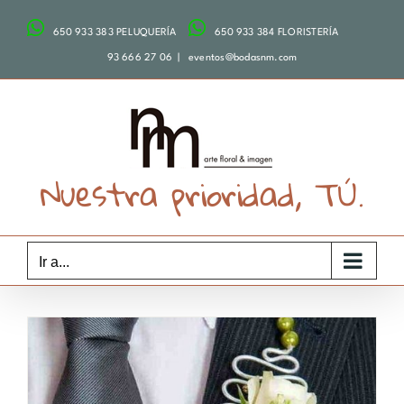
Saltar
650 933 383 PELUQUERÍA
650 933 384 FLORISTERÍA
al
contenido
93 666 27 06
|
eventos@bodasnm.com
Nuestra prioridad, TÚ.
Ir a...