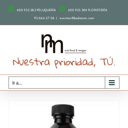
Saltar
650 933 383 PELUQUERÍA
650 933 384 FLORISTERÍA
al
contenido
93 666 27 06
|
eventos@bodasnm.com
Nuestra prioridad, TÚ.
Ir a...