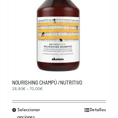
NOURISHING CHAMPÚ /NUTRITIVO
Rango
28,80
€
-
70,00
€
de
precios:
Seleccionar
Este
Detalles
desde
opciones
producto
28,80€