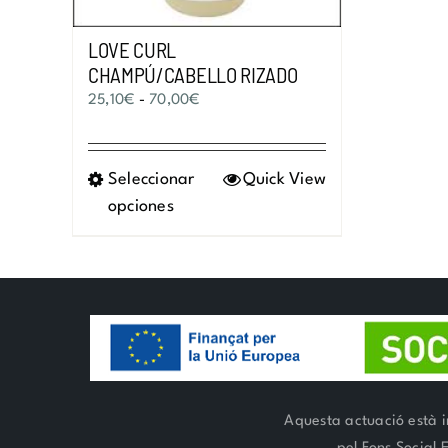
LOVE CURL
CHAMPÚ/CABELLO RIZADO
Rango
25,10
€
-
70,00
€
de
precios:
Seleccionar
Este
Quick View
desde
opciones
producto
25,10€
tiene
hasta
múltiples
70,00€
variantes.
Las
opciones
se
pueden
elegir
Aquesta actuació està i