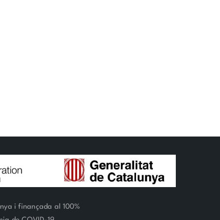
unya i finançada al 100%