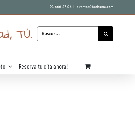
93 666 27 06
|
eventos@bodasnm.com
ad, TÚ.
Buscar:
cto
Reserva tu cita ahora!