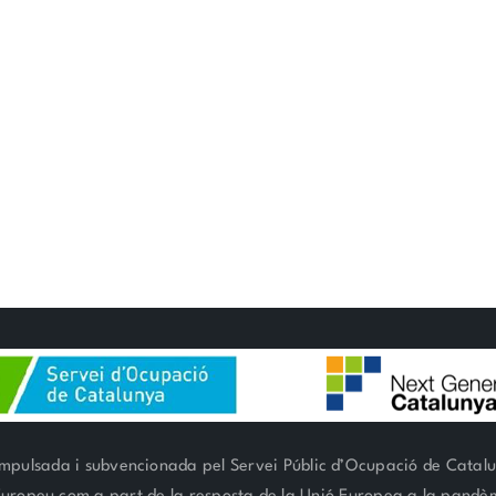
mpulsada i subvencionada pel Servei Públic d’Ocupació de Catal