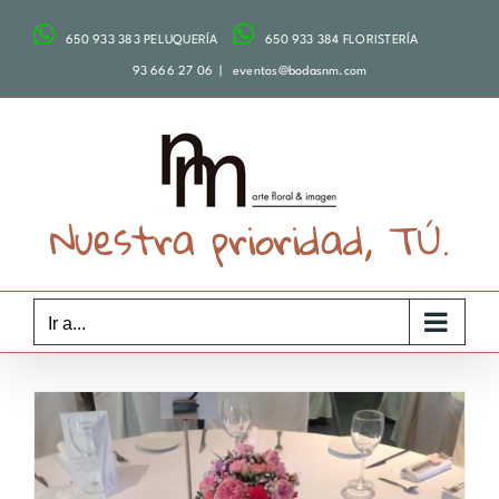
Saltar
650 933 383 PELUQUERÍA
650 933 384 FLORISTERÍA
al
contenido
93 666 27 06
|
eventos@bodasnm.com
Nuestra prioridad, TÚ.
Ir a...