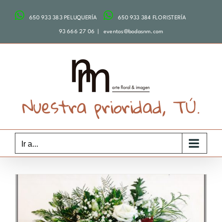
Saltar
650 933 383 PELUQUERÍA
650 933 384 FLORISTERÍA
al
contenido
93 666 27 06
|
eventos@bodasnm.com
Nuestra prioridad, TÚ.
Ir a...