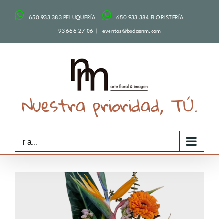
Saltar
650 933 383 PELUQUERÍA
650 933 384 FLORISTERÍA
al
contenido
93 666 27 06
|
eventos@bodasnm.com
Nuestra prioridad, TÚ.
Ir a...