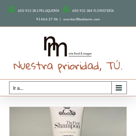
Saltar
650 933 383 PELUQUERÍA
650 933 384 FLORISTERÍA
al
contenido
93 666 27 06
|
eventos@bodasnm.com
Nuestra prioridad, TÚ.
Ir a...