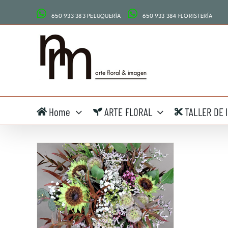
Saltar
650 933 383 PELUQUERÍA
650 933 384 FLORISTERÍA
al
contenido
Home
ARTE FLORAL
TALLER DE 