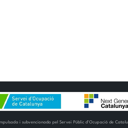
mpulsada i subvencionada pel Servei Públic d’Ocupació de Catal