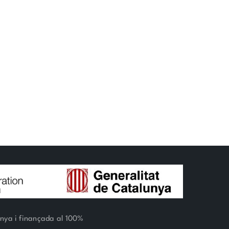
unya i finançada al 100%