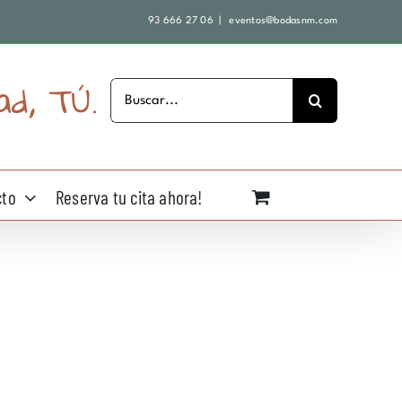
93 666 27 06
|
eventos@bodasnm.com
ad, TÚ.
Buscar:
cto
Reserva tu cita ahora!