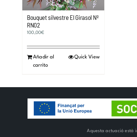
Bouquet silvestre El Girasol Nº
RN02
100,00
€
Añadir al
Quick View
carrito
Aquesta actuació està i