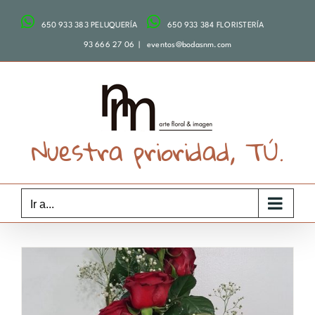
Saltar
650 933 383 PELUQUERÍA
650 933 384 FLORISTERÍA
al
contenido
93 666 27 06
|
eventos@bodasnm.com
Nuestra prioridad, TÚ.
Ir a...