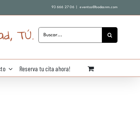
93 666 27 06
|
eventos@bodasnm.com
ad, TÚ.
Buscar:
cto
Reserva tu cita ahora!