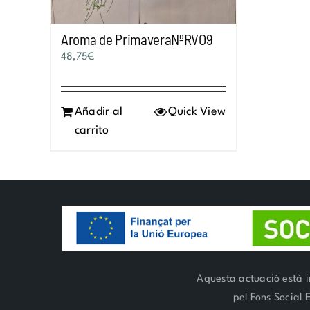
Aroma de PrimaveraNºRVO9
48,75
€
Añadir al
Quick View
carrito
Aquesta actuació està i
pel Fons Social