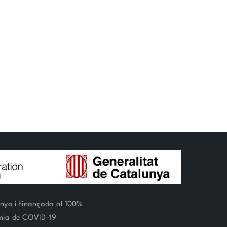
unya i finançada al 100%
èmia de COVID-19