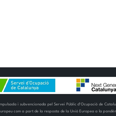
mpulsada i subvencionada pel Servei Públic d’Ocupació de Catal
 Europeu com a part de la resposta de la Unió Europea a la pand