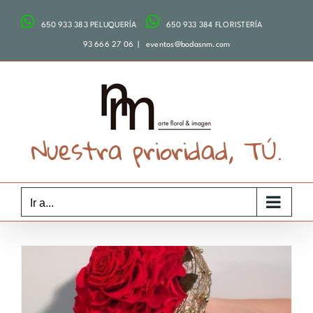
Saltar
650 933 383 PELUQUERÍA
650 933 384 FLORISTERÍA
al
contenido
93 666 27 06
|
eventos@bodasnm.com
Nuestra prioridad, TÚ.
Ir a...