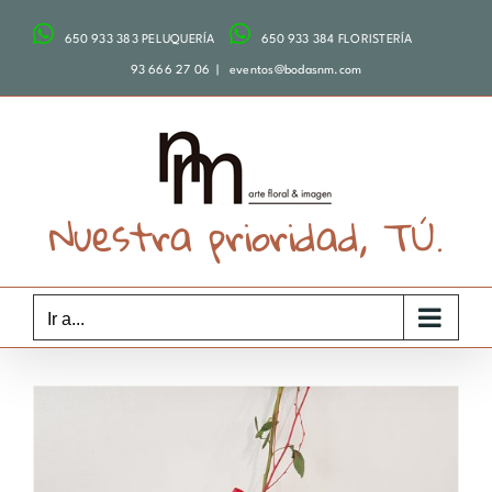
Saltar
650 933 383 PELUQUERÍA
650 933 384 FLORISTERÍA
al
contenido
93 666 27 06
|
eventos@bodasnm.com
Nuestra prioridad, TÚ.
Ir a...