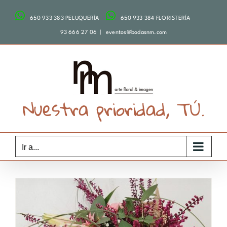
Saltar
650 933 383 PELUQUERÍA
650 933 384 FLORISTERÍA
al
contenido
93 666 27 06
|
eventos@bodasnm.com
Nuestra prioridad, TÚ.
Ir a...