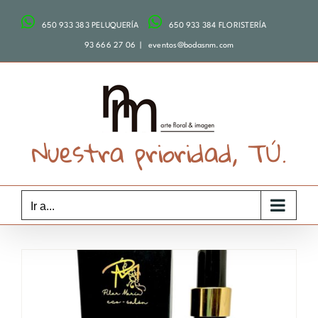
Saltar
650 933 383 PELUQUERÍA
650 933 384 FLORISTERÍA
al
contenido
93 666 27 06
|
eventos@bodasnm.com
Nuestra prioridad, TÚ.
Ir a...