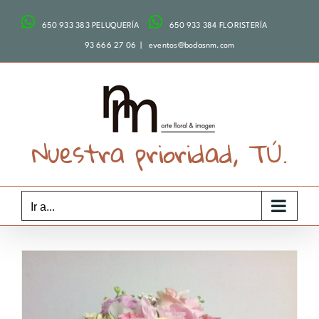
Saltar
650 933 383 PELUQUERÍA
650 933 384 FLORISTERÍA
al
contenido
93 666 27 06
|
eventos@bodasnm.com
Nuestra prioridad, TÚ.
Ir a...