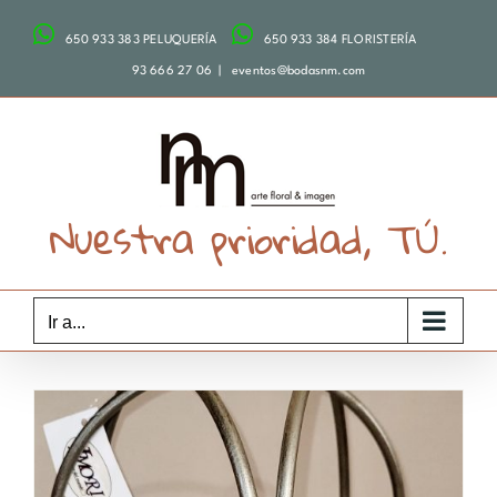
Saltar
650 933 383 PELUQUERÍA
650 933 384 FLORISTERÍA
al
contenido
93 666 27 06
|
eventos@bodasnm.com
Nuestra prioridad, TÚ.
Ir a...