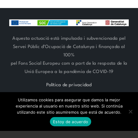
Aquesta actuació està impulsada i subvencionada pel
Servei Públic d’Ocupació de Catalunya i finançada al
100%
pel Fons Social Europeu com a part de la resposta de la
Unió Europea a la pandèmia de COVID-19
Política de privacidad
Utilizamos cookies para asegurar que damos la mejor
experiencia al usuario en nuestro sitio web. Si continúa
utilizando este sitio asumiremos que está de acuerdo.
RESERVA CITA ONLINE
ARTE FLORAL 93 666 27 06 | ESTILISMO 93 685 62 38 | Paseo
Estoy de acuerdo
Compte de Vilardaga 119,
SANT FELIU DE LLOBREGAT -
BARCELONA-