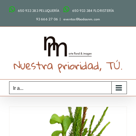
Saltar
650 933 383 PELUQUERÍA
650 933 384 FLORISTERÍA
al
contenido
93 666 27 06
|
eventos@bodasnm.com
Nuestra prioridad, TÚ.
Ir a...