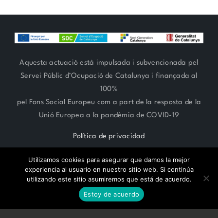
Aquesta actuació està impulsada i subvencionada pel
Servei Públic d’Ocupació de Catalunya i finançada al
100%
pel Fons Social Europeu com a part de la resposta de la
Unió Europea a la pandèmia de COVID-19
Política de privacidad
Utilizamos cookies para asegurar que damos la mejor
experiencia al usuario en nuestro sitio web. Si continúa
utilizando este sitio asumiremos que está de acuerdo.
RESERVA CITA ONLINE
ARTE FLORAL 93 666 27 06 | ESTILISMO 93 685 62 38 | Paseo
Estoy de acuerdo
Compte de Vilardaga 119,
SANT FELIU DE LLOBREGAT -
BARCELONA-