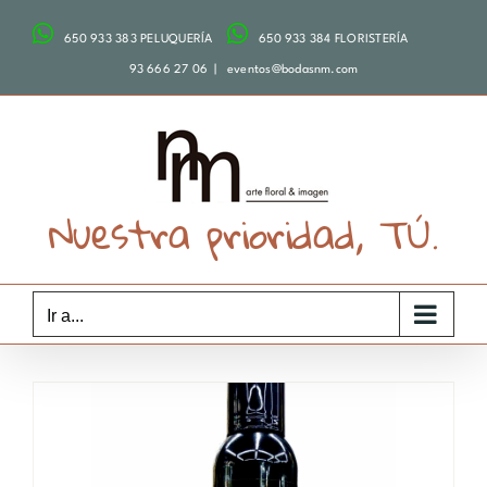
Saltar
650 933 383 PELUQUERÍA
650 933 384 FLORISTERÍA
al
contenido
93 666 27 06
|
eventos@bodasnm.com
Nuestra prioridad, TÚ.
Ir a...