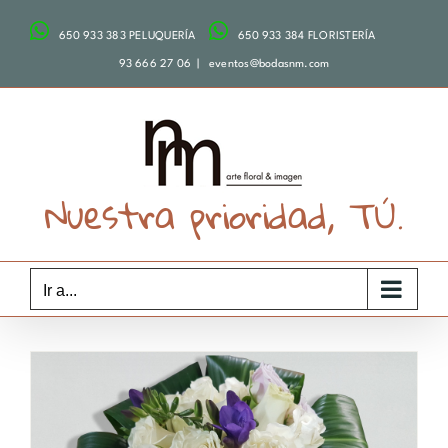
Saltar
650 933 383 PELUQUERÍA
650 933 384 FLORISTERÍA
al
contenido
93 666 27 06
|
eventos@bodasnm.com
Nuestra prioridad, TÚ.
Ir a...