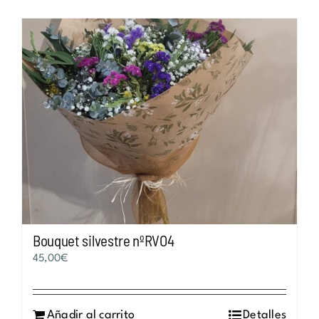
Bouquet silvestre nºRVO4
45,00
€
Añadir al carrito
Detalles