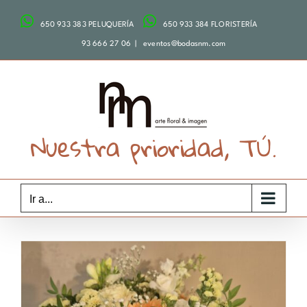
Saltar
650 933 383 PELUQUERÍA
650 933 384 FLORISTERÍA
al
contenido
93 666 27 06
|
eventos@bodasnm.com
Nuestra prioridad, TÚ.
Ir a...