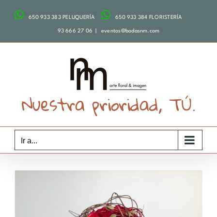
Saltar
650 933 383 PELUQUERÍA
650 933 384 FLORISTERÍA
al
contenido
93 666 27 06
|
eventos@bodasnm.com
Nuestra prioridad, TÚ.
Ir a...