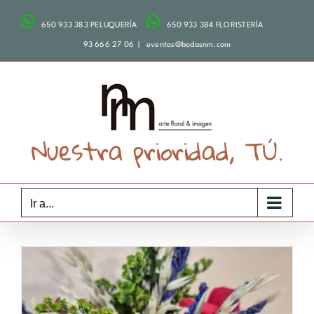
Saltar
650 933 383 PELUQUERÍA
650 933 384 FLORISTERÍA
al
contenido
93 666 27 06
|
eventos@bodasnm.com
Nuestra prioridad, TÚ.
Ir a...