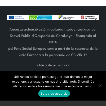
Aquesta actuació està impulsada i subvencionada pel
Servei Públic d’Ocupació de Catalunya i finançada al
100%
pel Fons Social Europeu com a part de la resposta de la
Unió Europea a la pandèmia de COVID-19
Política de privacidad
Utilizamos cookies para asegurar que damos la mejor
experiencia al usuario en nuestro sitio web. Si continúa
utilizando este sitio asumiremos que está de acuerdo.
RESERVA CITA ONLINE
ARTE FLORAL 93 666 27 06 | ESTILISMO 93 685 62 38 | Paseo
Estoy de acuerdo
Compte de Vilardaga 119,
SANT FELIU DE LLOBREGAT -
BARCELONA-