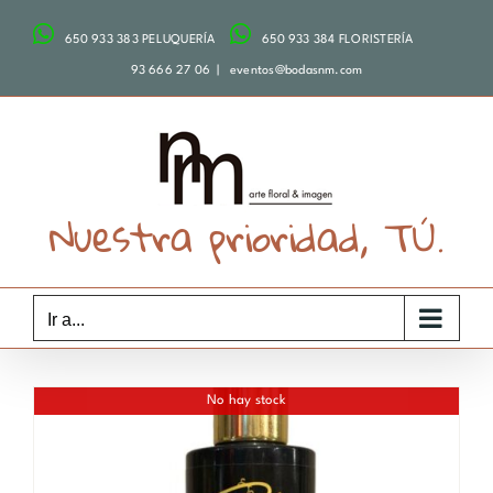
Saltar
650 933 383 PELUQUERÍA
650 933 384 FLORISTERÍA
al
contenido
93 666 27 06
|
eventos@bodasnm.com
Nuestra prioridad, TÚ.
Ir a...
No hay stock