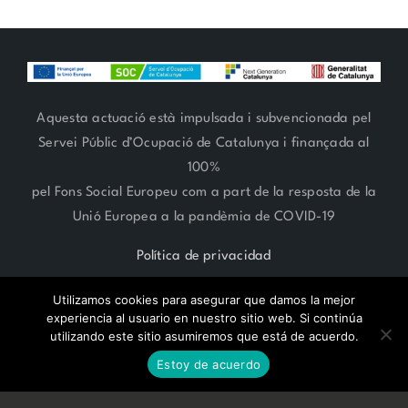
Aquesta actuació està impulsada i subvencionada pel
Servei Públic d’Ocupació de Catalunya i finançada al
100%
pel Fons Social Europeu com a part de la resposta de la
Unió Europea a la pandèmia de COVID-19
Política de privacidad
Utilizamos cookies para asegurar que damos la mejor
experiencia al usuario en nuestro sitio web. Si continúa
utilizando este sitio asumiremos que está de acuerdo.
RESERVA CITA ONLINE
ARTE FLORAL 93 666 27 06 | ESTILISMO 93 685 62 38 | Paseo
Estoy de acuerdo
Compte de Vilardaga 119,
SANT FELIU DE LLOBREGAT -
BARCELONA-