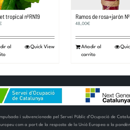
t tropical nºRN19
Ramos de rosa+jarón Nº
€
48,00
€
dir al
Quick View
Añadir al
Quic
ito
carrito
mpulsada i subvencionada pel Servei Públic d’Ocupació de Catal
 Europeu com a part de la resposta de la Unió Europea a la pand