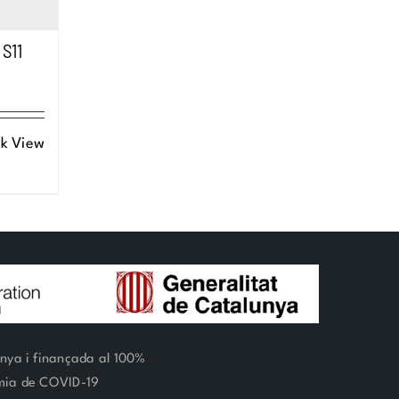
 S11
k View
unya i finançada al 100%
èmia de COVID-19