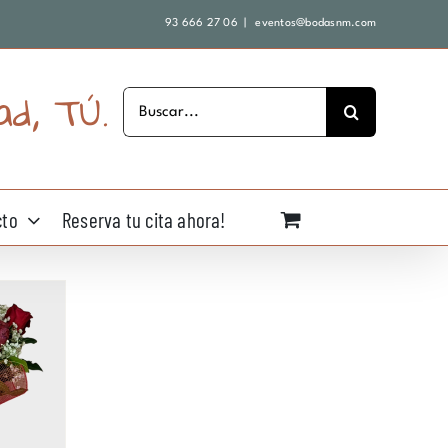
93 666 27 06
|
eventos@bodasnm.com
ad, TÚ.
Buscar:
cto
Reserva tu cita ahora!