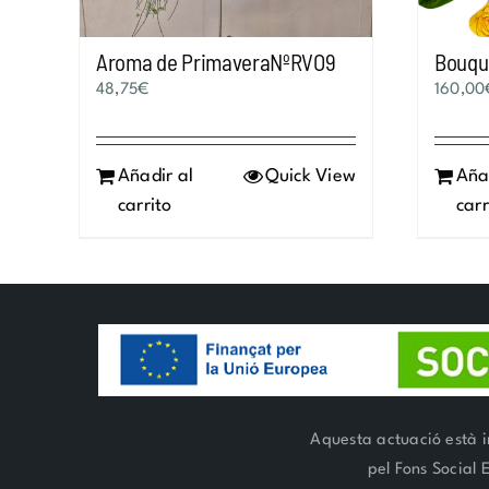
Aroma de PrimaveraNºRVO9
Bouque
48,75
€
160,00
Añadir al
Quick View
Aña
carrito
carr
Aquesta actuació està i
pel Fons Social