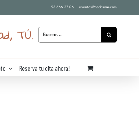
93 666 27 06
|
eventos@bodasnm.com
ad, TÚ.
Buscar:
cto
Reserva tu cita ahora!