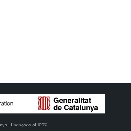
unya i finançada al 100%