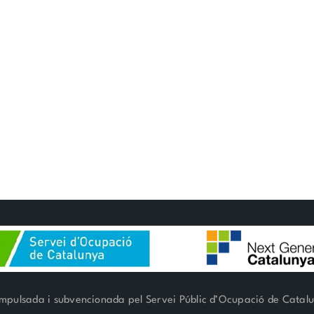
mpulsada i subvencionada pel Servei Públic d’Ocupació de Catal