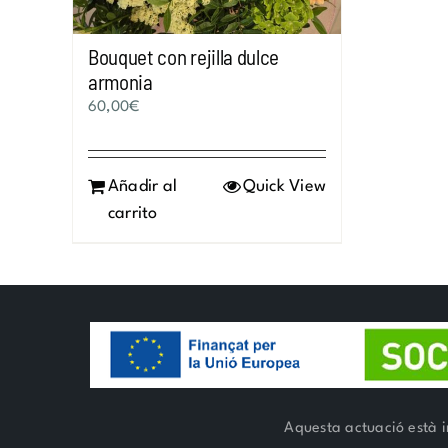
Bouquet con rejilla dulce
armonia
60,00
€
Añadir al
Quick View
carrito
Aquesta actuació està i