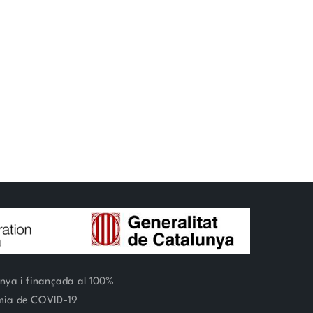
unya i finançada al 100%
èmia de COVID-19