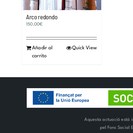
Arco redondo
150,00
€
Añadir al
Quick View
carrito
Aquesta actuació està i
pel Fons Social