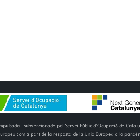
mpulsada i subvencionada pel Servei Públic d’Ocupació de Catal
 Europeu com a part de la resposta de la Unió Europea a la pand