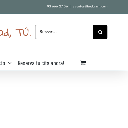
93 666 27 06
|
eventos@bodasnm.com
ad, TÚ.
Buscar:
cto
Reserva tu cita ahora!