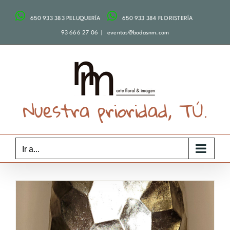
Saltar
650 933 383 PELUQUERÍA
650 933 384 FLORISTERÍA
al
contenido
93 666 27 06
|
eventos@bodasnm.com
Nuestra prioridad, TÚ.
Ir a...