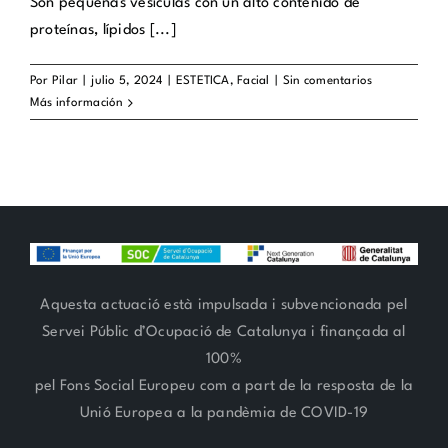
Son pequeñas vesículas con un alto contenido de
proteínas, lípidos [...]
Por
Pilar
|
julio 5, 2024
|
ESTETICA
,
Facial
|
Sin comentarios
Más información
Aquesta actuació està impulsada i subvencionada pel
Servei Públic d’Ocupació de Catalunya i finançada al
100%
pel Fons Social Europeu com a part de la resposta de la
Unió Europea a la pandèmia de COVID-19