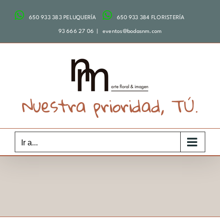
Saltar
650 933 383 PELUQUERÍA
650 933 384 FLORISTERÍA
al
contenido
93 666 27 06
|
eventos@bodasnm.com
Nuestra prioridad, TÚ.
Ir a...