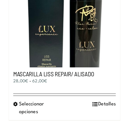
MASCARILLA LISS REPAIR/ ALISADO
Rango
28,00
€
-
62,00
€
de
precios:
Seleccionar
Este
Detalles
desde
opciones
producto
28,00€
tiene
hasta
múltiples
62,00€