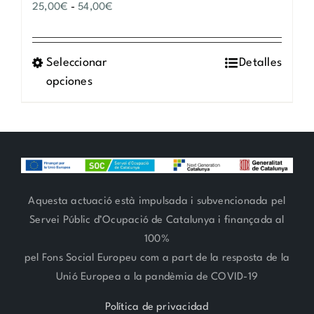
Rango
25,00
€
-
54,00
€
de
precios:
Seleccionar
Este
Detalles
desde
opciones
producto
25,00€
tiene
hasta
múltiples
54,00€
variantes.
Las
opciones
se
Aquesta actuació està impulsada i subvencionada pel
pueden
Servei Públic d’Ocupació de Catalunya i finançada al
elegir
100%
en
pel Fons Social Europeu com a part de la resposta de la
la
Unió Europea a la pandèmia de COVID-19
página
Política de privacidad
de