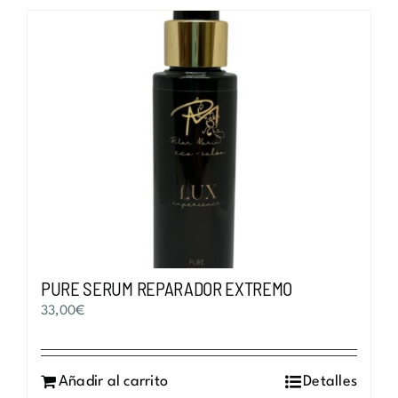
variantes.
Las
opciones
se
pueden
elegir
en
la
página
de
producto
PURE SERUM REPARADOR EXTREMO
33,00
€
Añadir al carrito
Detalles