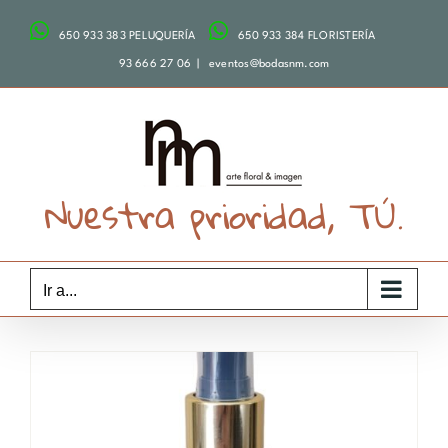
Saltar
650 933 383 PELUQUERÍA
650 933 384 FLORISTERÍA
al
contenido
93 666 27 06
|
eventos@bodasnm.com
Nuestra prioridad, TÚ.
Ir a...