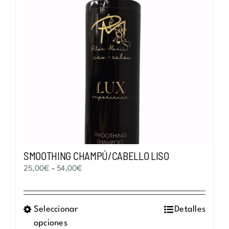
SMOOTHING CHAMPÚ/CABELLO LISO
Rango
25,00
€
-
54,00
€
de
precios:
Seleccionar
Este
Detalles
desde
opciones
producto
25,00€