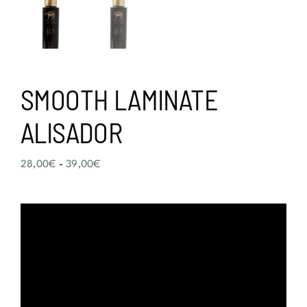
SMOOTH LAMINATE
ALISADOR
Rango
28,00
€
-
39,00
€
de
precios:
desde
28,00€
hasta
39,00€