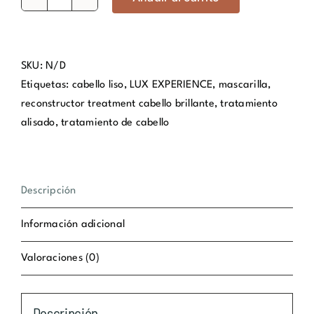
SMOOTH
LAMINATE
ALISADOR
cantidad
SKU:
N/D
Etiquetas:
cabello liso
,
LUX EXPERIENCE
,
mascarilla
,
reconstructor treatment cabello brillante
,
tratamiento
alisado
,
tratamiento de cabello
Descripción
Información adicional
Valoraciones (0)
Descripción