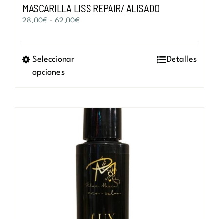
MASCARILLA LISS REPAIR/ ALISADO
Rango
28,00
€
-
62,00
€
de
precios:
Seleccionar
Este
Detalles
desde
opciones
producto
28,00€
tiene
hasta
múltiples
62,00€
variantes.
Las
opciones
se
pueden
elegir
en
la
página