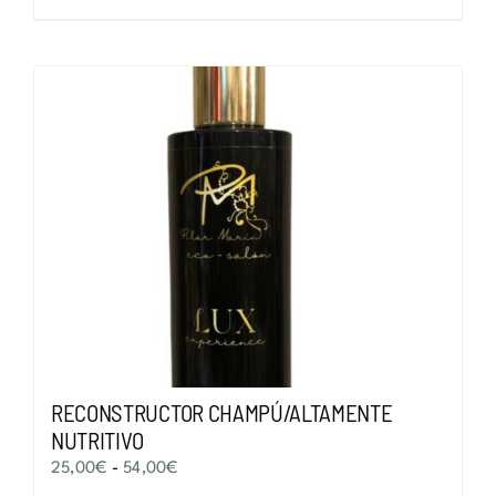
tiene
hasta
múltiples
54,00€
variantes.
Las
opciones
se
pueden
elegir
en
la
página
de
producto
RECONSTRUCTOR CHAMPÚ/ALTAMENTE
NUTRITIVO
Rango
25,00
€
-
54,00
€