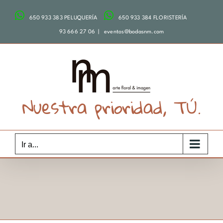
Saltar
650 933 383 PELUQUERÍA
650 933 384 FLORISTERÍA
al
contenido
93 666 27 06
|
eventos@bodasnm.com
Nuestra prioridad, TÚ.
Ir a...