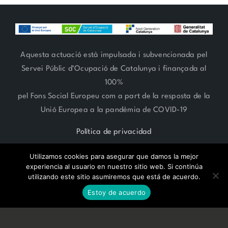
Aquesta actuació està impulsada i subvencionada pel
Servei Públic d’Ocupació de Catalunya i finançada al
100%
pel Fons Social Europeu com a part de la resposta de la
Unió Europea a la pandèmia de COVID-19
Política de privacidad
Utilizamos cookies para asegurar que damos la mejor
experiencia al usuario en nuestro sitio web. Si continúa
utilizando este sitio asumiremos que está de acuerdo.
RESERVA CITA ONLINE
ARTE FLORAL 93 666 27 06 | ESTILISMO 93 685 62 38 | Paseo
Estoy de acuerdo
Compte de Vilardaga 119,
SANT FELIU DE LLOBREGAT -
BARCELONA-