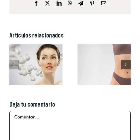
Facebook
X
LinkedIn
WhatsApp
Telegram
Pinterest
Correo
electrónico
Artículos relacionados
Cosmética
Las mejores
personalizada:
cremas
El cuidado de
reductoras
la piel
Vagheggi
Deja tu comentario
Comentar