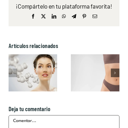
¡Compártelo en tu plataforma favorita!
Facebook
X
LinkedIn
WhatsApp
Telegram
Pinterest
Correo
electrónico
Artículos relacionados
Cosmética
Las mejores
personalizada:
cremas
El cuidado de
reductoras
la piel
Vagheggi
Deja tu comentario
Comentar