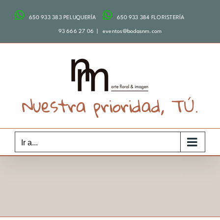
Saltar
650 933 383 PELUQUERÍA
650 933 384 FLORISTERÍA
al
contenido
93 666 27 06
|
eventos@bodasnm.com
Nuestra prioridad, TÚ.
Ir a...