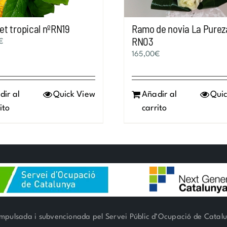
t tropical nºRN19
Ramo de novia La Purez
RN03
€
165,00
€
dir al
Quick View
Añadir al
Quic
ito
carrito
mpulsada i subvencionada pel Servei Públic d’Ocupació de Catal