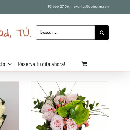
93 666 27 06
|
eventos@bodasnm.com
ad, TÚ.
Buscar:
cto
Reserva tu cita ahora!