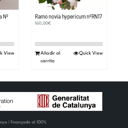
a Nº
Ramo novia hypericum nºRN17
160,00
€
k View
Añadir al
Quick View
carrito
unya i finançada al 100%