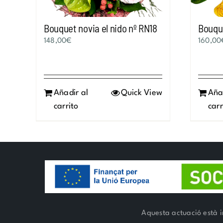
Bouquet novia el nido nº RN18
Bouque
148,00
€
160,00
Añadir al
Quick View
Aña
carrito
carr
Aquesta actuació està i