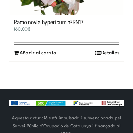
Ramo novia hypericum nºRN17
160,00
€
Añadir al carrito
Detalles
Aquesta actuació està impulsada i subvencionada pel
Servei Públic d’Ocupació de Catalunya i finançada al