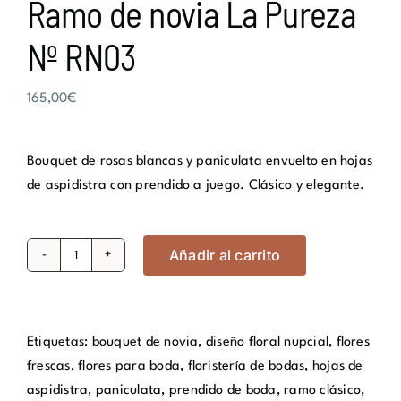
Ramo de novia La Pureza
Nº RN03
165,00
€
Bouquet de rosas blancas y paniculata envuelto en hojas
de aspidistra con prendido a juego. Clásico y elegante.
Añadir al carrito
Ramo
de
novia
La
Etiquetas:
bouquet de novia
,
diseño floral nupcial
,
flores
Pureza
frescas
,
flores para boda
,
floristería de bodas
,
hojas de
Nº
aspidistra
,
paniculata
,
prendido de boda
,
ramo clásico
,