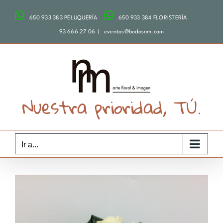
Saltar
650 933 383 PELUQUERÍA
650 933 384 FLORISTERÍA
al
contenido
93 666 27 06
|
eventos@bodasnm.com
Nuestra prioridad, TÚ.
Ir a...