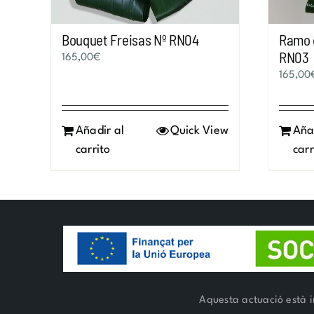
Bouquet Freisas Nº RN04
Ramo 
RN03
165,00
€
165,00
Añadir al
Quick View
Aña
carrito
carr
Aquesta actuació està i