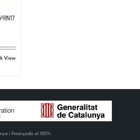
nºRN17
k View
unya i finançada al 100%