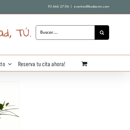
93 666 27 06
|
eventos@bodasnm.com
ad, TÚ.
Buscar:
cto
Reserva tu cita ahora!