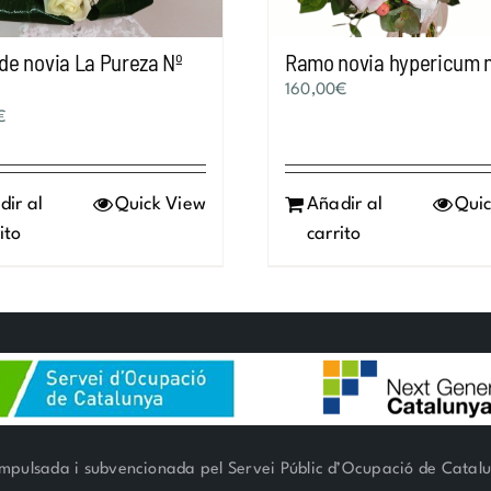
de novia La Pureza Nº
Ramo novia hypericum 
160,00
€
€
dir al
Quick View
Añadir al
Quic
ito
carrito
mpulsada i subvencionada pel Servei Públic d’Ocupació de Catal