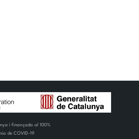
unya i finançada al 100%
èmia de COVID-19