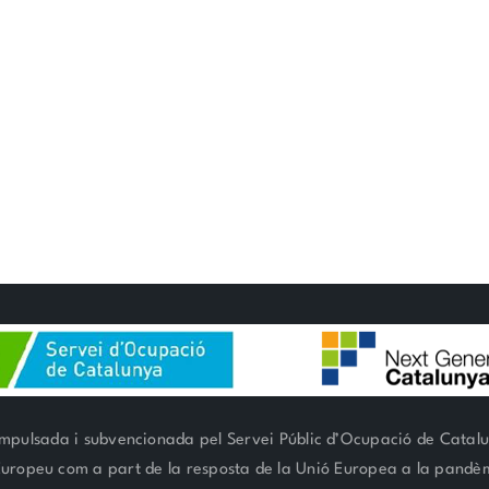
mpulsada i subvencionada pel Servei Públic d’Ocupació de Catal
 Europeu com a part de la resposta de la Unió Europea a la pand