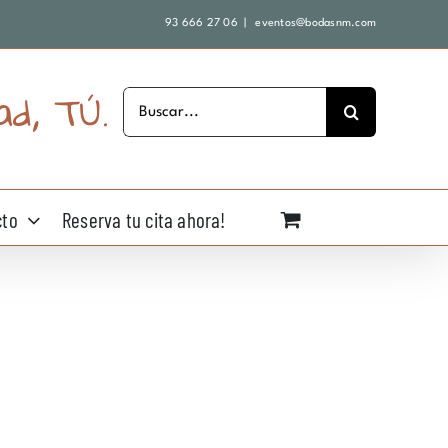
93 666 27 06
|
eventos@bodasnm.com
ad, TÚ.
Buscar:
cto
Reserva tu cita ahora!