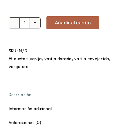
Añadir al carrito
Vasija
Askar
oro
nºD02
SKU:
N/D
cantidad
Etiquetas:
vasija
,
vasija dorada
,
vasija envejecida
,
vasija oro
Descripción
Información adicional
Valoraciones (0)