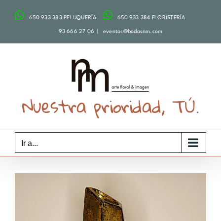
Saltar
650 933 383 PELUQUERÍA
650 933 384 FLORISTERÍA
al
contenido
93 666 27 06
|
eventos@bodasnm.com
Nuestra prioridad, TÚ.
Ir a...