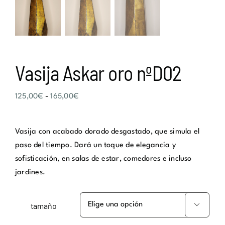
Vasija Askar oro nºD02
Rango
125,00
€
-
165,00
€
de
precios:
Vasija con acabado dorado desgastado, que simula el
desde
paso del tiempo. Dará un toque de elegancia y
125,00€
sofisticación, en salas de estar, comedores e incluso
hasta
jardines.
165,00€
tamaño
