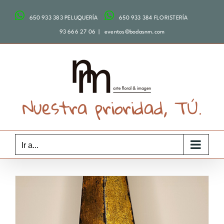
Saltar
650 933 383 PELUQUERÍA
650 933 384 FLORISTERÍA
al
contenido
93 666 27 06
|
eventos@bodasnm.com
Nuestra prioridad, TÚ.
Ir a...