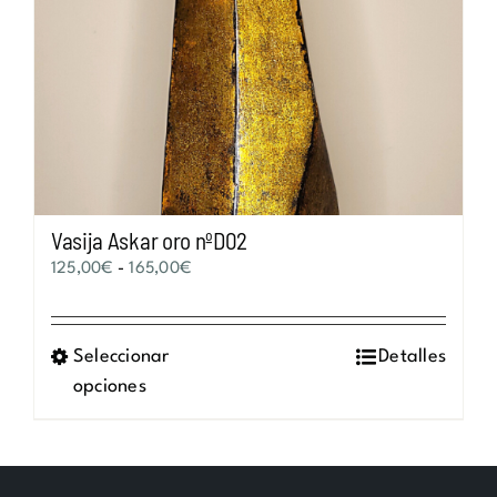
Vasija Askar oro nºD02
Rango
125,00
€
-
165,00
€
de
precios:
Seleccionar
Este
Detalles
desde
opciones
producto
125,00€
tiene
hasta
múltiples
165,00€
variantes.