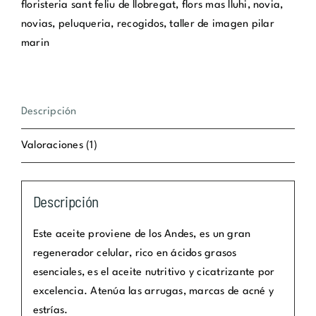
cantidad
floristeria sant feliu de llobregat
,
flors mas lluhi
,
novia
,
novias
,
peluqueria
,
recogidos
,
taller de imagen pilar
marin
Descripción
Valoraciones (1)
Descripción
Este aceite proviene de los Andes, es un gran
regenerador celular, rico en ácidos grasos
esenciales, es el aceite nutritivo y cicatrizante por
excelencia. Atenúa las arrugas, marcas de acné y
estrías.