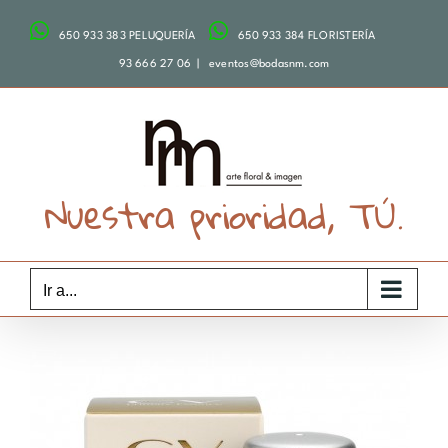
Saltar
650 933 383 PELUQUERÍA
650 933 384 FLORISTERÍA
al
contenido
93 666 27 06
|
eventos@bodasnm.com
Nuestra prioridad, TÚ.
Ir a...