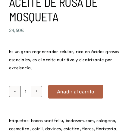
ACEITE DE ROSA DE
MOSQUETA
24,50
€
Es un gran regenerador celular, rico en ácidos grasos
esenciales, es el aceite nutritivo y cicatrizante por
excelencia.
Añadir al carrito
ACEITE
DE
ROSA
DE
Etiquetas:
bodas sant feliu
,
bodasnm.com
,
colageno
,
MOSQUETA
cosmetica
,
cotril
,
davines
,
estetica
,
flores
,
floristeria
,