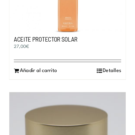
la
página
de
producto
ACEITE PROTECTOR SOLAR
27,00
€
Añadir al carrito
Detalles