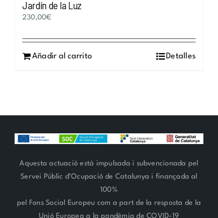
Jardín de la Luz
230,00
€
Añadir al carrito
Detalles
Aquesta actuació està impulsada i subvencionada pel
Servei Públic d’Ocupació de Catalunya i finançada al
100%
pel Fons Social Europeu com a part de la resposta de la
Unió Europea a la pandèmia de COVID-19