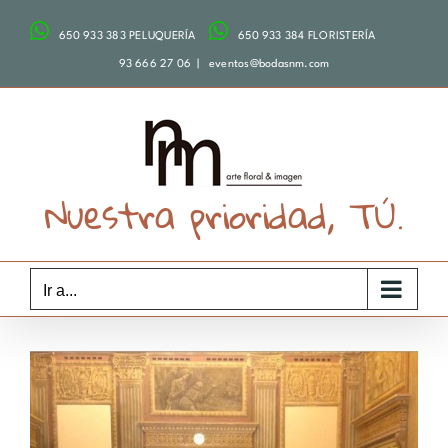
Saltar
650 933 383 PELUQUERÍA
650 933 384 FLORISTERÍA
al
contenido
93 666 27 06
|
eventos@bodasnm.com
Nuestra prioridad, TÚ.
Ir a...