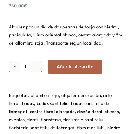
380,00
€
Alquiler por un día de dos peanas de forja con hiedra,
paniculata, lilium oriental blanco, centro alargado y 5m
de alfombra roja. Transporte según localidad.
Añadir al carrito
Boda
Civil
La
Inocencia
Etiquetas:
alfombra roja
,
alquiler decoración
,
arte
cantidad
floral
,
bodas
,
bodas sant feliu
,
bodas sant feliu de
llobregat
,
centro floral alargado
,
diseño floral
,
elumen
,
eventos
,
flores
,
floristeria
,
floristeria sant feliu
,
floristeria sant feliu de llobregat
,
flors mas lluhi
,
hiedra
,