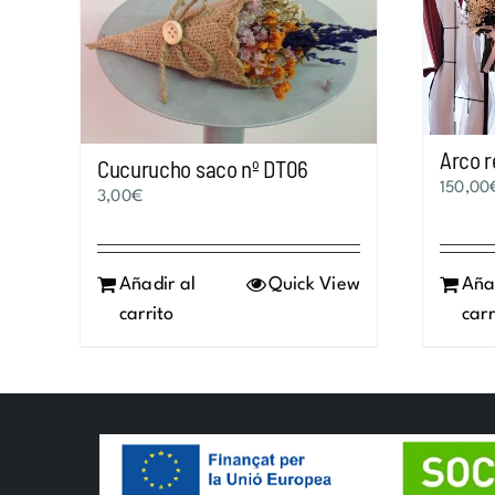
Arco 
Cucurucho saco nº DT06
150,00
3,00
€
Añadir al
Quick View
Aña
carrito
carr