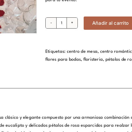
para tu evento.
Añadir al carrito
Centro
de
mesa
Cojín
Etiquetas:
centro de mesa
,
centro románti
Blanco
flores para bodas
,
floristeria
,
pétalos de r
cantidad
a clásico y elegante compuesto por una armoniosa combinación 
 de eucalipto y delicados pétalos de rosa esparcidos para realzar