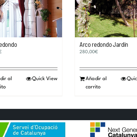
redondo
Arco redondo Jardín
€
280,00
€
dir al
Quick View
Añadir al
Quic
ito
carrito