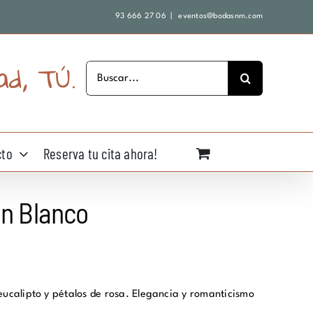
93 666 27 06
|
eventos@bodasnm.com
ad, TÚ.
Buscar:
cto
Reserva tu cita ahora!
ín Blanco
eucalipto y pétalos de rosa. Elegancia y romanticismo