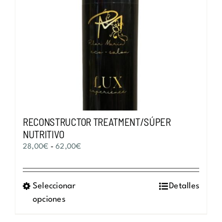
RECONSTRUCTOR TREATMENT/SÚPER
NUTRITIVO
Rango
28,00
€
-
62,00
€
de
precios:
Seleccionar
Este
Detalles
desde
opciones
producto
28,00€
tiene
hasta