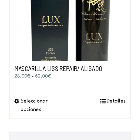
MASCARILLA LISS REPAIR/ ALISADO
Rango
28,00
€
-
62,00
€
de
precios:
Seleccionar
Este
Detalles
desde
opciones
producto
28,00€
tiene
hasta
múltiples
62,00€
variantes.