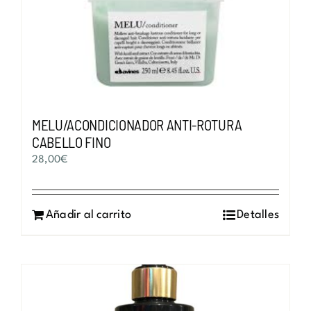
pueden
elegir
en
la
página
de
MELU/ACONDICIONADOR ANTI-ROTURA
producto
CABELLO FINO
28,00
€
Añadir al carrito
Detalles