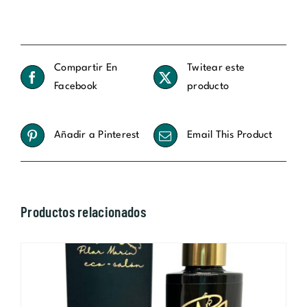
múltiples
62,00€
variantes.
Las
opciones
Compartir En
Twitear este
se
Facebook
producto
pueden
elegir
en
Añadir a Pinterest
Email This Product
la
página
de
Productos relacionados
producto