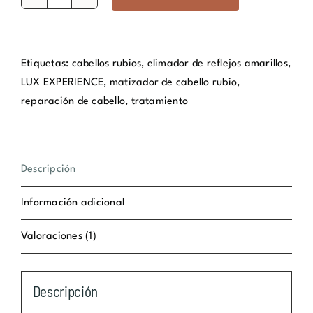
COOL
REPAIR
MATIZADOR
CABELLO
Etiquetas:
cabellos rubios
,
elimador de reflejos amarillos
,
RUBIO
LUX EXPERIENCE
,
matizador de cabello rubio
,
cantidad
reparación de cabello
,
tratamiento
Descripción
Información adicional
Valoraciones (1)
Descripción