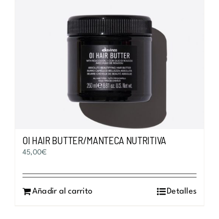
Las
opciones
se
pueden
elegir
en
la
página
de
producto
OI HAIR BUTTER/MANTECA NUTRITIVA
45,00
€
Añadir al carrito
Detalles