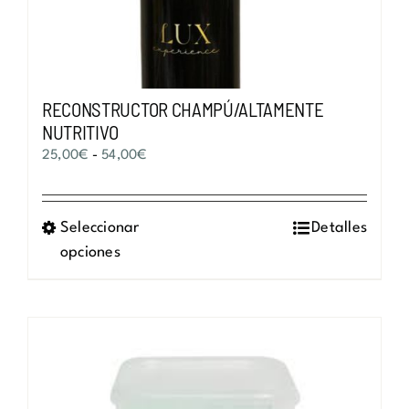
RECONSTRUCTOR CHAMPÚ/ALTAMENTE
NUTRITIVO
Rango
25,00
€
-
54,00
€
de
precios:
Seleccionar
Este
Detalles
desde
opciones
producto
25,00€
tiene
hasta
múltiples
54,00€
variantes.
Las
opciones
se