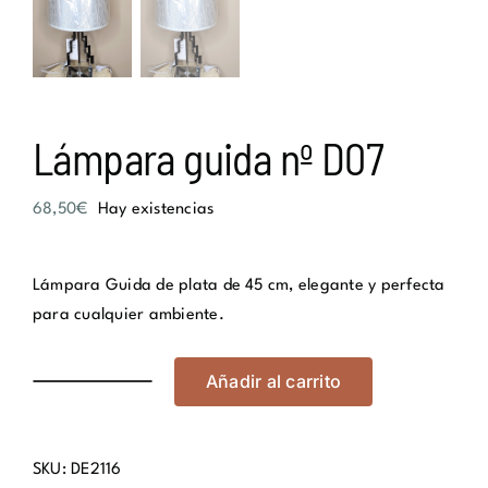
Lámpara guida nº D07
68,50
€
Hay existencias
Lámpara Guida de plata de 45 cm, elegante y perfecta
para cualquier ambiente.
Añadir al carrito
Lámpara
guida
nº
SKU:
DE2116
D07