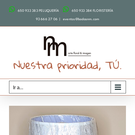
Saltar
650 933 383 PELUQUERÍA
650 933 384 FLORISTERÍA
al
contenido
93 666 27 06
|
eventos@bodasnm.com
Nuestra prioridad, TÚ.
Ir a...