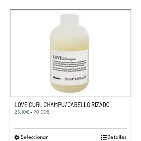
LOVE CURL CHAMPÚ/CABELLO RIZADO
Rango
25,10
€
-
70,00
€
de
precios:
Seleccionar
Este
Detalles
desde