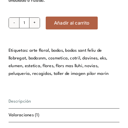
ondulado o rizado.
Añadir al carrito
LOVE/
ACONDICIONADOR
POTENCIADOR
DEL
Etiquetas:
arte floral
,
bodas
,
bodas sant feliu de
RIZO
llobregat
,
bodasnm
,
cosmetica
,
cotril
,
davines
,
eks
,
cantidad
elumen
,
estetica
,
flores
,
flors mas lluhi
,
novias
,
peluqueria
,
recogidos
,
taller de imagen pilar marin
Descripción
Valoraciones (1)