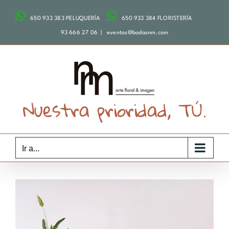
Saltar
650 933 383 PELUQUERÍA
650 933 384 FLORISTERÍA
al
contenido
93 666 27 06
|
eventos@bodasnm.com
Nuestra prioridad, TÚ.
Ir a...