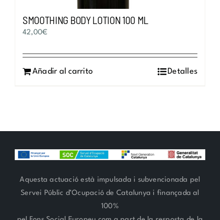
SMOOTHING BODY LOTION 100 ML
42,00
€
Añadir al carrito
Detalles
Aquesta actuació està impulsada i subvencionada pel
Servei Públic d’Ocupació de Catalunya i finançada al
100%
pel Fons Social Europeu com a part de la resposta de la