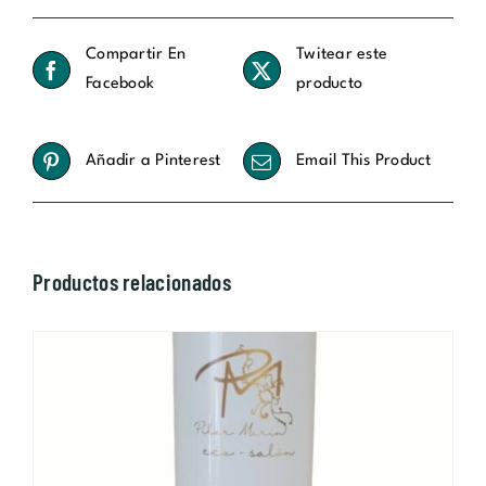
Las
opciones
Compartir En
Twitear este
se
Facebook
producto
pueden
elegir
en
Añadir a Pinterest
Email This Product
la
página
de
Productos relacionados
producto