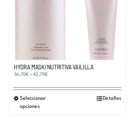
HYDRA MASK/NUTRITIVA VAILILLA
Rango
36,70
€
-
42,75
€
de
precios:
Seleccionar
Este
Detalles
desde
opciones
producto
36,70€
tiene
hasta
múltiples
42,75€
variantes.